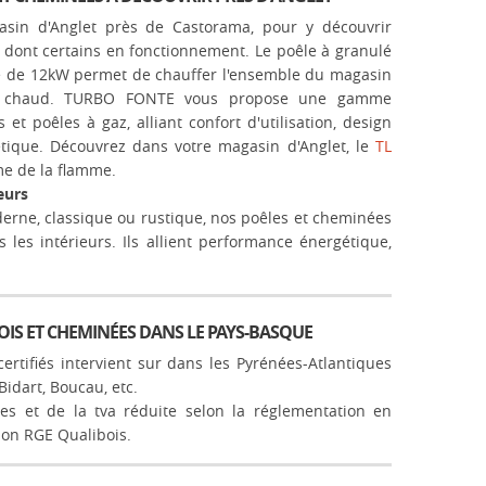
sin d'Anglet près de Castorama, pour y découvrir
 dont certains en fonctionnement. L
e poêle à granulé
e de 12kW permet de chauffer l'ensemble du magasin
air chaud. TURBO FONTE vous propose une gamme
et poêles à gaz, alliant confort d'utilisation, design
étique. Découvrez dans votre magasin d'Anglet, le
TL
me de la flamme.
eurs
erne, classique ou rustique, nos poêles et cheminées
s les intérieurs. Ils allient performance énergétique,
OIS ET CHEMINÉES DANS LE PAYS-BASQUE
rtifiés intervient sur dans les Pyrénées-Atlantiques
 Bidart, Boucau, etc.
res et de la tva réduite selon la réglementation en
tion RGE Qualibois.