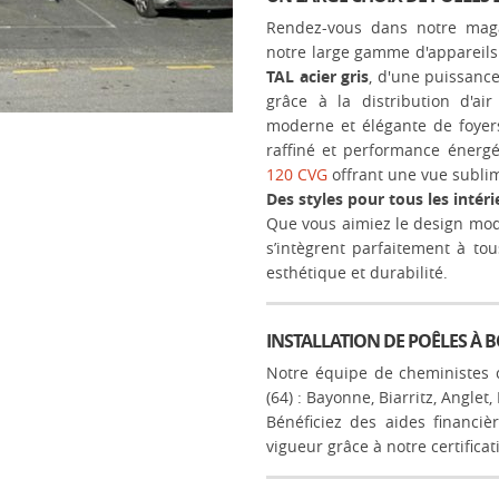
Rendez-vous dans notre
maga
notre large gamme d'appareils
TAL acier gris
, d'une puissanc
grâce à la distribution d'
moderne et élégante de foyers 
raffiné et performance énerg
120 CVG
offrant une vue subli
Des styles pour tous les intéri
Que vous aimiez le design mod
s’intègrent parfaitement à tou
esthétique et durabilité.
INSTALLATION DE POÊLES À B
Notre équipe de cheministes ce
(64) : Bayonne, Biarritz, Anglet,
Bénéficiez des aides financiè
vigueur grâce à notre certifica