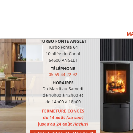
Aller
Panneau de gestion des cookies
au
contenu
principal
MA
TURBO FONTE ANGLET
Turbo Fonte 64
10 allée du Canal
64600
ANGLET
TÉLÉPHONE
05 59 44 22 92
HORAIRES
Du Mardi au Samedi
de 10h00 à 12h00 et
de 14h00 à 18h00
FERMETURE CONGÉS
du 14 août
(au soir)
jusqu'au 24 août
(inclus)