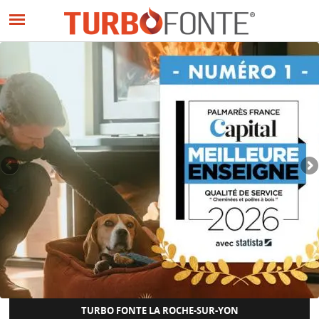
Panneau de gestion des cookies
Aller
au
contenu
principal
TURBO FONTE LA ROCHE-SUR-YON